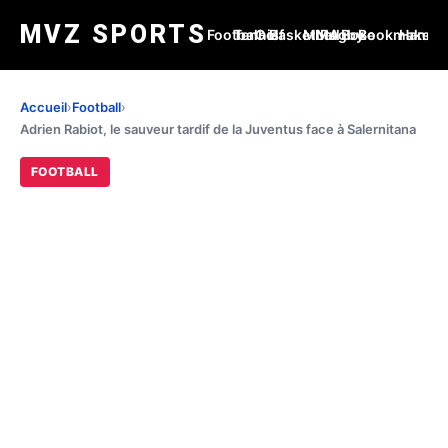
MVZ SPORTS
Football
Tennis
Golf
Basketball
MMA
Rugby
Boxe
Bookmakers
Handba
Accueil
›
Football
›
Adrien Rabiot, le sauveur tardif de la Juventus face à Salernitana
FOOTBALL