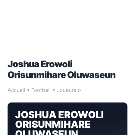
Joshua Erowoli
Orisunmihare Oluwaseun
Accueil
>
Football
>
Joueurs
>
Joshua Erowoli
Orisunmihare Oluwaseun
JOSHUA EROWOLI
ORISUNMIHARE
OLUWASEUN