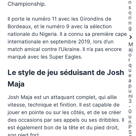
n
Championship.
s
o
ri
Il porte le numéro 11 avec les Girondins de
n
Bordeaux, et le numéro 9 avec la sélection
g
nationale du Nigeria. Il a connu sa première cape
internationale en septembre 2019, lors d’un
M
match amical contre l’Ukraine. Il n’a pas encore
aj
o
marqué avec les Super Eagles.
r
q
u
Le style de jeu séduisant de Josh
e
a
Maja
p
u
ni
Josh Maja est un attaquant complet, qui allie
3
vitesse, technique et finition. Il est capable de
-
0
jouer en pointe ou sur les côtés, et de se créer
u
des occasions par ses appels ou ses dribbles. Il
n
P
est également bon de la tête et du pied droit,
S
son pied fort.