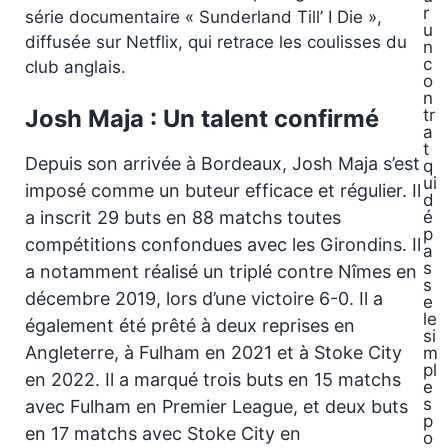
r
série documentaire « Sunderland Till’ I Die »,
u
diffusée sur Netflix, qui retrace les coulisses du
n
c
club anglais.
o
n
Josh Maja : Un talent confirmé
tr
a
t
Depuis son arrivée à Bordeaux, Josh Maja s’est
q
ui
imposé comme un buteur efficace et régulier. Il
d
a inscrit 29 buts en 88 matchs toutes
é
p
compétitions confondues avec les Girondins. Il
a
s
a notamment réalisé un triplé contre Nîmes en
s
décembre 2019, lors d’une victoire 6-0. Il a
e
le
également été prêté à deux reprises en
si
Angleterre, à Fulham en 2021 et à Stoke City
m
pl
en 2022. Il a marqué trois buts en 15 matchs
e
s
avec Fulham en Premier League, et deux buts
p
en 17 matchs avec Stoke City en
o