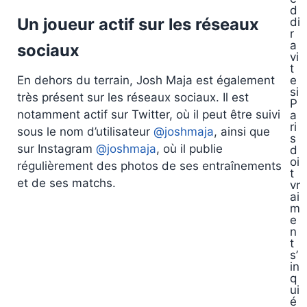
d
Un joueur actif sur les réseaux
di
r
a
sociaux
vi
t
En dehors du terrain, Josh Maja est également
e
si
très présent sur les réseaux sociaux. Il est
P
notamment actif sur Twitter, où il peut être suivi
a
ri
sous le nom d’utilisateur
@joshmaja
, ainsi que
s
sur Instagram
@joshmaja
, où il publie
d
oi
régulièrement des photos de ses entraînements
t
et de ses matchs.
vr
ai
m
e
n
t
s’
in
q
ui
é