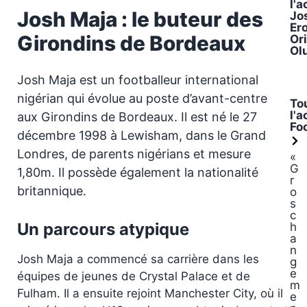
l'a
Josh Maja : le buteur des
Jo
Er
Girondins de Bordeaux
Or
Ol
Josh Maja est un footballeur international
nigérian qui évolue au poste d’avant-centre
To
l'a
aux Girondins de Bordeaux. Il est né le 27
Fo
décembre 1998 à Lewisham, dans le Grand
Londres, de parents nigérians et mesure
«
G
1,80m. Il possède également la nationalité
r
britannique.
o
s
c
Un parcours atypique
h
a
n
Josh Maja a commencé sa carrière dans les
g
e
équipes de jeunes de Crystal Palace et de
m
Fulham. Il a ensuite rejoint Manchester City, où il
e