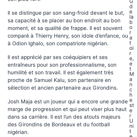
G
d
e
Il se distingue par son sang-froid devant le but,
la
sa capacité à se placer au bon endroit au bon
b
o
moment, et sa qualité de frappe. Il est souvent
r
comparé à Thierry Henry, son idole d’enfance, ou
a
t
à Odion Ighalo, son compatriote nigérian.
oi
r
Il est apprécié par ses coéquipiers et ses
e,
e
entraîneurs pour son professionnalisme, son
t
humilité et son travail. Il est également très
M
a
proche de Samuel Kalu, son partenaire en
n
sélection et ancien partenaire aux Girondins.
c
h
e
Josh Maja est un joueur qui a encore une grande
st
marge de progression et qui peut viser plus haut
e
r
dans sa carrière. Il est l’un des atouts majeurs
U
des Girondins de Bordeaux et du football
ni
t
nigérian.
e