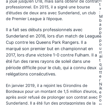
n
a joué jusqu’en U18, mais sans obtenir de contrat
t
professionnel. En 2015, il a signé une bourse
»
:
d’études de deux ans avec Sunderland, un club
M
de Premier League à l’époque.
b
a
p
Il a fait ses débuts professionnels avec
p
Sunderland en 2016, lors d’un match de League
é
p
Cup contre les Queens Park Rangers. Il a
o
u
marqué son premier but en championnat en
rr
2017, lors d’une victoire 1-0 contre Fulham. Il a
ai
t
été l’un des rares rayons de soleil dans une
q
période difficile pour le club, qui a connu deux
ui
tt
relégations consécutives.
e
r
N
En janvier 2019, il a rejoint les Girondins de
ik
Bordeaux pour un montant de 1,5 million d’euros,
e
p
après avoir refusé de prolonger son contrat avec
o
Sunderland. Il a été l’un des protagonistes de la
u