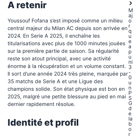
A retenir
M
aj
o
Youssouf Fofana s’est imposé comme un milieu
r
central majeur du Milan AC depuis son arrivée en
q
2024. En Serie A 2025, il enchaîne les
u
e
titularisations avec plus de 1000 minutes jouées
a
sur la première partie de saison. Sa régularité
p
u
reste son atout principal, avec une activité
ni
énorme à la récupération et un volume constant.
3
-
Il sort d’une année 2024 très pleine, marquée par
0
35 matchs de Serie A et une Ligue des
u
n
champions solide. Son état physique est bon en
P
2025, malgré une petite blessure au pied en mai
S
G
dernier rapidement résolue.
d
e
la
Identité et profil
b
o
r