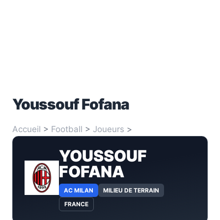
Youssouf Fofana
Accueil
>
Football
>
Joueurs
>
Youssouf Fofana
YOUSSOUF
FOFANA
AC MILAN
MILIEU DE TERRAIN
FRANCE