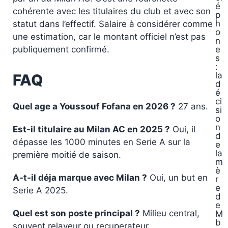
é
cohérente avec les titulaires du club et avec son
p
h
statut dans l’effectif. Salaire à considérer comme
o
une estimation, car le montant officiel n’est pas
n
e
publiquement confirmé.
s
:
la
FAQ
d
é
ci
Quel age a Youssouf Fofana en 2026 ?
27 ans.
si
o
n
Est-il titulaire au Milan AC en 2025 ?
Oui, il
d
dépasse les 1000 minutes en Serie A sur la
e
la
première moitié de saison.
m
è
A-t-il déja marque avec Milan ?
Oui, un but en
r
e
Serie A 2025.
d
e
Quel est son poste principal ?
Milieu central,
M
b
souvent relayeur ou recuperateur.