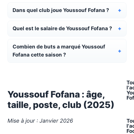
Dans quel club joue Youssouf Fofana ?
Quel est le salaire de Youssouf Fofana ?
Combien de buts a marqué Youssouf
Fofana cette saison ?
To
l'a
Youssouf Fofana : âge,
Yo
Fo
taille, poste, club (2025)
Mise à jour : Janvier 2026
To
l'a
Fo