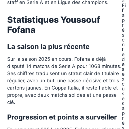
a
staff en Serie A et en Ligue des champions.
Fi
f
a
Statistiques Youssouf
p
r
Fofana
é
s
e
n
La saison la plus récente
t
e
Sur la saison 2025 en cours, Fofana a déjà
d
e
disputé 14 matchs de Serie A pour 1068 minutes.
s
Ses chiffres traduisent un statut clair de titulaire
e
x
régulier, avec un but, une passe décisive et trois
c
cartons jaunes. En Coppa Italia, il reste fiable et
u
s
propre, avec deux matchs solides et une passe
e
clé.
s
a
p
Progression et points a surveiller
r
è
s