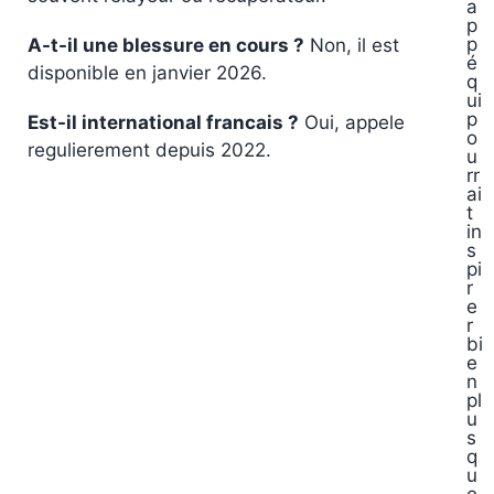
a
p
p
A-t-il une blessure en cours ?
Non, il est
é
disponible en janvier 2026.
q
ui
p
Est-il international francais ?
Oui, appele
o
regulierement depuis 2022.
u
rr
ai
t
in
s
pi
r
e
r
bi
e
n
pl
u
s
q
u