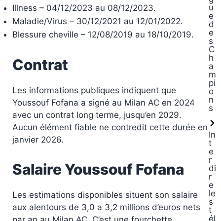
u
Illness – 04/12/2023 au 08/12/2023.
e
Maladie/Virus – 30/12/2021 au 12/01/2022.
d
e
Blessure cheville – 12/08/2019 au 18/10/2019.
s
C
h
Contrat
a
m
pi
Les informations publiques indiquent que
o
n
Youssouf Fofana a signé au Milan AC en 2024
s
avec un contrat long terme, jusqu’en 2029.
Aucun élément fiable ne contredit cette durée en
In
janvier 2026.
t
e
r
Salaire Youssouf Fofana
di
r
e
le
Les estimations disponibles situent son salaire
s
aux alentours de 3,0 a 3,2 millions d’euros nets
t
él
par an au Milan AC. C’est une fourchette