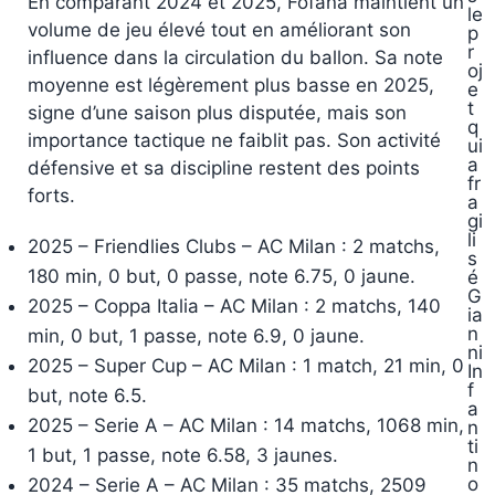
En comparant 2024 et 2025, Fofana maintient un
le
volume de jeu élevé tout en améliorant son
p
r
influence dans la circulation du ballon. Sa note
oj
moyenne est légèrement plus basse en 2025,
e
t
signe d’une saison plus disputée, mais son
q
importance tactique ne faiblit pas. Son activité
ui
a
défensive et sa discipline restent des points
fr
forts.
a
gi
li
2025 – Friendlies Clubs – AC Milan : 2 matchs,
s
180 min, 0 but, 0 passe, note 6.75, 0 jaune.
é
G
2025 – Coppa Italia – AC Milan : 2 matchs, 140
ia
n
min, 0 but, 1 passe, note 6.9, 0 jaune.
ni
2025 – Super Cup – AC Milan : 1 match, 21 min, 0
In
f
but, note 6.5.
a
2025 – Serie A – AC Milan : 14 matchs, 1068 min,
n
ti
1 but, 1 passe, note 6.58, 3 jaunes.
n
o
2024 – Serie A – AC Milan : 35 matchs, 2509