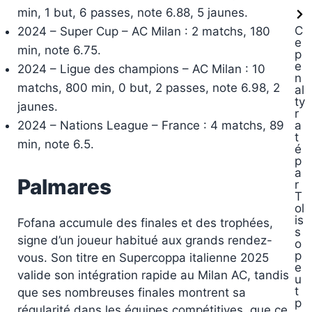
min, 1 but, 6 passes, note 6.88, 5 jaunes.
C
2024 – Super Cup – AC Milan : 2 matchs, 180
e
min, note 6.75.
p
e
2024 – Ligue des champions – AC Milan : 10
n
matchs, 800 min, 0 but, 2 passes, note 6.98, 2
al
ty
jaunes.
r
2024 – Nations League – France : 4 matchs, 89
a
t
min, note 6.5.
é
p
a
Palmares
r
T
ol
is
Fofana accumule des finales et des trophées,
s
signe d’un joueur habitué aux grands rendez-
o
p
vous. Son titre en Supercoppa italienne 2025
e
valide son intégration rapide au Milan AC, tandis
u
t
que ses nombreuses finales montrent sa
p
régularité dans les équipes compétitives, que ce