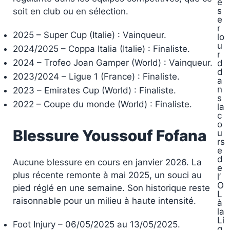
e
s
soit en club ou en sélection.
e
r
2025 – Super Cup (Italie) : Vainqueur.
lo
u
2024/2025 – Coppa Italia (Italie) : Finaliste.
r
2024 – Trofeo Joan Gamper (World) : Vainqueur.
d
d
2023/2024 – Ligue 1 (France) : Finaliste.
a
n
2023 – Emirates Cup (World) : Finaliste.
s
2022 – Coupe du monde (World) : Finaliste.
la
c
o
Blessure Youssouf Fofana
u
rs
e
d
Aucune blessure en cours en janvier 2026. La
e
plus récente remonte à mai 2025, un souci au
l’
O
pied réglé en une semaine. Son historique reste
L
raisonnable pour un milieu à haute intensité.
à
la
Li
Foot Injury – 06/05/2025 au 13/05/2025.
g