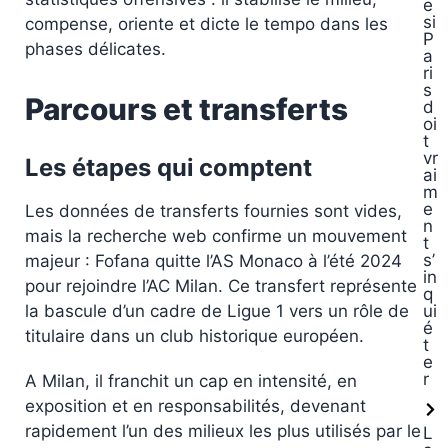
e
si
compense, oriente et dicte le tempo dans les
P
phases délicates.
a
ri
s
Parcours et transferts
d
oi
t
vr
Les étapes qui comptent
ai
m
e
Les données de transferts fournies sont vides,
n
mais la recherche web confirme un mouvement
t
s’
majeur : Fofana quitte l’AS Monaco à l’été 2024
in
pour rejoindre l’AC Milan. Ce transfert représente
q
ui
la bascule d’un cadre de Ligue 1 vers un rôle de
é
titulaire dans un club historique européen.
t
e
r
A Milan, il franchit un cap en intensité, en
exposition et en responsabilités, devenant
rapidement l’un des milieux les plus utilisés par le
L