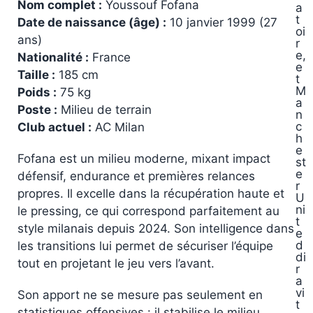
Nom complet :
Youssouf Fofana
a
t
Date de naissance (âge) :
10 janvier 1999 (27
oi
ans)
r
e,
Nationalité :
France
e
Taille :
185 cm
t
M
Poids :
75 kg
a
Poste :
Milieu de terrain
n
c
Club actuel :
AC Milan
h
e
Fofana est un milieu moderne, mixant impact
st
e
défensif, endurance et premières relances
r
propres. Il excelle dans la récupération haute et
U
ni
le pressing, ce qui correspond parfaitement au
t
style milanais depuis 2024. Son intelligence dans
e
d
les transitions lui permet de sécuriser l’équipe
di
tout en projetant le jeu vers l’avant.
r
a
vi
Son apport ne se mesure pas seulement en
t
statistiques offensives : il stabilise le milieu,