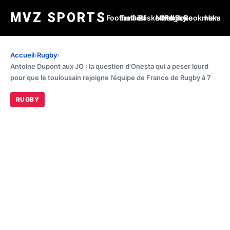
MVZ SPORTS
Football
Tennis
Golf
Basketball
MMA
Rugby
Boxe
Bookmakers
Handba
Accueil
›
Rugby
›
Antoine Dupont aux JO : la question d’Onesta qui a peser lourd
pour que le toulousain rejoigne l’équipe de France de Rugby à 7
RUGBY