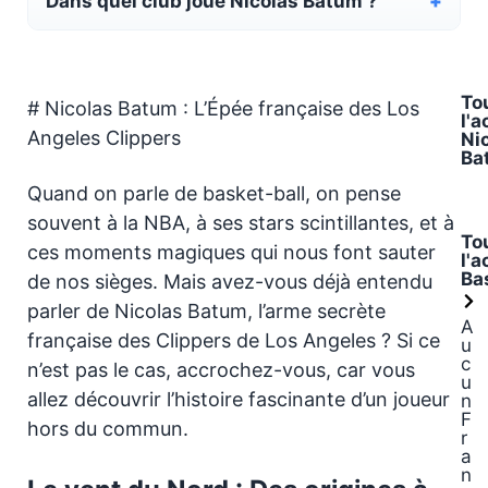
Dans quel club joue Nicolas Batum ?
To
# Nicolas Batum : L’Épée française des Los
l'a
Angeles Clippers
Ni
Ba
Quand on parle de basket-ball, on pense
souvent à la NBA, à ses stars scintillantes, et à
To
ces moments magiques qui nous font sauter
l'a
Ba
de nos sièges. Mais avez-vous déjà entendu
parler de Nicolas Batum, l’arme secrète
A
française des Clippers de Los Angeles ? Si ce
u
c
n’est pas le cas, accrochez-vous, car vous
u
allez découvrir l’histoire fascinante d’un joueur
n
F
hors du commun.
r
a
n