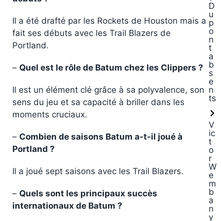
D
u
Il a été drafté par les Rockets de Houston mais a
p
o
fait ses débuts avec les Trail Blazers de
n
Portland.
t
a
b
–
Quel est le rôle de Batum chez les Clippers ?
s
e
Il est un élément clé grâce à sa polyvalence, son
n
ts
sens du jeu et sa capacité à briller dans les
moments cruciaux.
V
ic
–
Combien de saisons Batum a-t-il joué à
t
Portland ?
o
r
W
Il a joué sept saisons avec les Trail Blazers.
e
m
b
–
Quels sont les principaux succès
a
internationaux de Batum ?
n
y