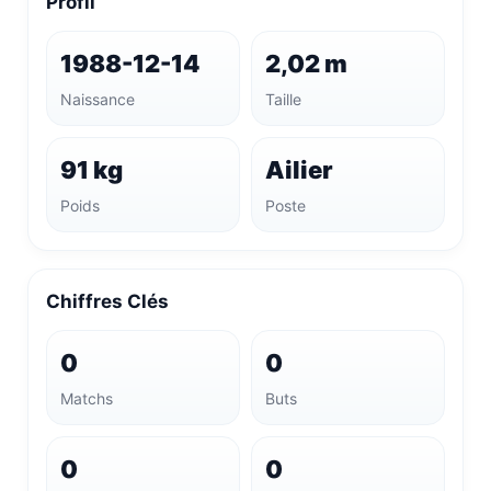
Profil
1988-12-14
2,02 m
Naissance
Taille
91 kg
Ailier
Poids
Poste
Chiffres Clés
0
0
Matchs
Buts
0
0