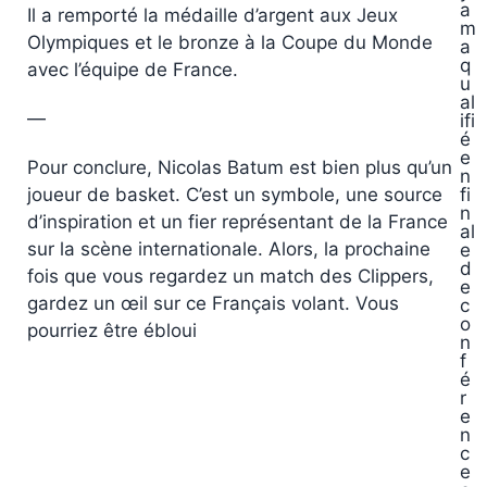
a
Il a remporté la médaille d’argent aux Jeux
m
Olympiques et le bronze à la Coupe du Monde
a
q
avec l’équipe de France.
u
al
—
ifi
é
e
Pour conclure, Nicolas Batum est bien plus qu’un
n
joueur de basket. C’est un symbole, une source
fi
n
d’inspiration et un fier représentant de la France
al
sur la scène internationale. Alors, la prochaine
e
d
fois que vous regardez un match des Clippers,
e
gardez un œil sur ce Français volant. Vous
c
o
pourriez être ébloui
n
f
é
r
e
n
c
e