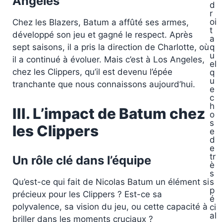
Angeles
d
r
oi
Chez les Blazers, Batum a affûté ses armes,
t
développé son jeu et gagné le respect. Après
a
sept saisons, il a pris la direction de Charlotte, où
q
u
il a continué à évoluer. Mais c’est à Los Angeles,
el
chez les Clippers, qu’il est devenu l’épée
q
u
tranchante que nous connaissons aujourd’hui.
e
c
h
III. L’impact de Batum chez
o
s
les Clippers
e
d
e
tr
Un rôle clé dans l’équipe
è
s
Qu’est-ce qui fait de Nicolas Batum un élément si
s
p
précieux pour les Clippers ? Est-ce sa
é
polyvalence, sa vision du jeu, ou cette capacité à
ci
al
briller dans les moments cruciaux ?