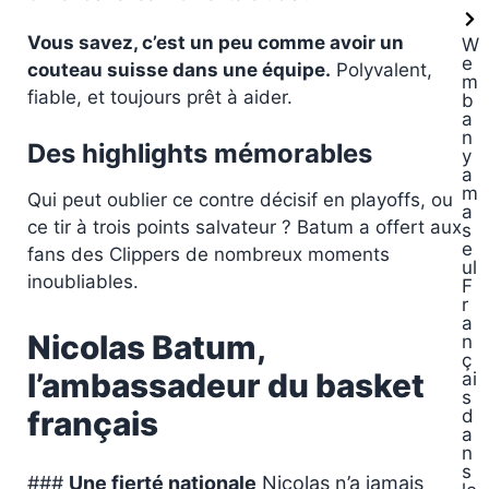
Vous savez, c’est un peu comme avoir un
W
e
couteau suisse dans une équipe.
Polyvalent,
m
fiable, et toujours prêt à aider.
b
a
n
Des highlights mémorables
y
a
m
Qui peut oublier ce contre décisif en playoffs, ou
a
ce tir à trois points salvateur ? Batum a offert aux
s
e
fans des Clippers de nombreux moments
ul
inoubliables.
F
r
a
Nicolas Batum,
n
ç
l’ambassadeur du basket
ai
s
français
d
a
n
s
###
Une fierté nationale
Nicolas n’a jamais