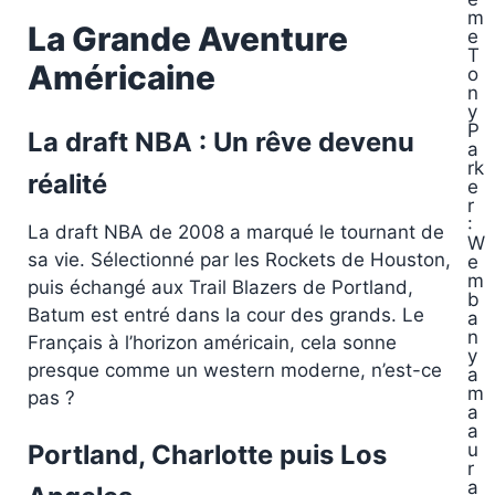
m
La Grande Aventure
e
T
Américaine
o
n
y
P
La draft NBA : Un rêve devenu
a
rk
réalité
e
r
:
La draft NBA de 2008 a marqué le tournant de
W
sa vie. Sélectionné par les Rockets de Houston,
e
m
puis échangé aux Trail Blazers de Portland,
b
Batum est entré dans la cour des grands. Le
a
n
Français à l’horizon américain, cela sonne
y
presque comme un western moderne, n’est-ce
a
m
pas ?
a
a
Portland, Charlotte puis Los
u
r
a