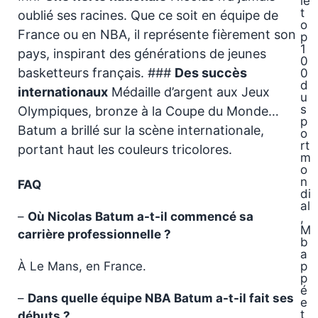
le
t
oublié ses racines. Que ce soit en équipe de
o
France ou en NBA, il représente fièrement son
p
1
pays, inspirant des générations de jeunes
0
basketteurs français. ###
Des succès
0
d
internationaux
Médaille d’argent aux Jeux
u
s
Olympiques, bronze à la Coupe du Monde…
p
Batum a brillé sur la scène internationale,
o
rt
portant haut les couleurs tricolores.
m
o
n
FAQ
di
al
–
Où Nicolas Batum a-t-il commencé sa
,
M
carrière professionnelle ?
b
a
À Le Mans, en France.
p
p
é
–
Dans quelle équipe NBA Batum a-t-il fait ses
e
t
débuts ?