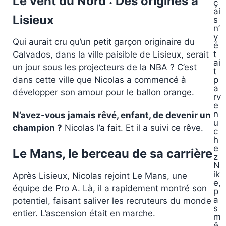
Le vent du Nord : Des origines à
ç
ai
Lisieux
s
n’
y
Qui aurait cru qu’un petit garçon originaire du
é
t
Calvados, dans la ville paisible de Lisieux, serait
ai
un jour sous les projecteurs de la NBA ? C’est
t
dans cette ville que Nicolas a commencé à
p
a
développer son amour pour le ballon orange.
rv
e
n
N’avez-vous jamais rêvé, enfant, de devenir un
u
champion ?
Nicolas l’a fait. Et il a suivi ce rêve.
c
h
e
Le Mans, le berceau de sa carrière
z
N
ik
Après Lisieux, Nicolas rejoint Le Mans, une
e,
équipe de Pro A. Là, il a rapidement montré son
p
a
potentiel, faisant saliver les recruteurs du monde
s
entier. L’ascension était en marche.
m
ê