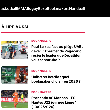
Basketball
MMA
Rugby
Boxe
Bookmakers
Handball
À LIRE AUSSI
BOOKMAKERS
Paul Seixas face au piège UAE :
devenir l’héritier de Pogacar ou
rester le leader que Decathlon
veut construire ?
BOOKMAKERS
Unibet vs Betclic : quel
bookmaker choisir en 2026 ?
BOOKMAKERS
Pronostic AS Monaco – FC
Nantes J22 journée Ligue 1
(13/02/2026)