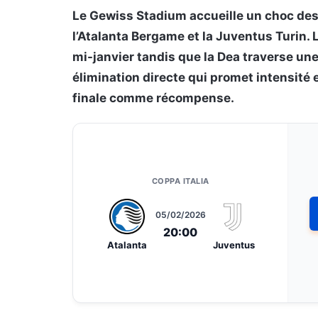
Le Gewiss Stadium accueille un choc des 
l’Atalanta Bergame et la Juventus Turin. 
mi-janvier tandis que la Dea traverse une
élimination directe qui promet intensité
finale comme récompense.
COPPA ITALIA
05/02/2026
20:00
Atalanta
Juventus