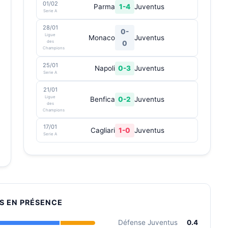
01/02
Parma
1-4
Juventus
Serie A
28/01
0-
Ligue
Monaco
Juventus
des
0
Champions
25/01
Napoli
0-3
Juventus
Serie A
21/01
Ligue
Benfica
0-2
Juventus
des
Champions
17/01
Cagliari
1-0
Juventus
Serie A
S EN PRÉSENCE
Défense Juventus
0.4