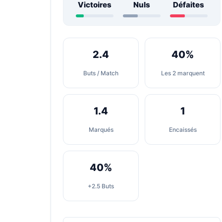
Victoires
Nuls
Défaites
2.4
40%
Buts / Match
Les 2 marquent
1.4
1
Marqués
Encaissés
40%
+2.5 Buts