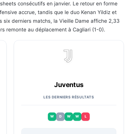
sheets consécutifs en janvier. Le retour en forme
nsive accrue, tandis que le duo Kenan Yildiz et
s six derniers matchs, la Vieille Dame affiche 2,33
s remonte au déplacement à Cagliari (1-0).
Juventus
LES DERNIERS RÉSULTATS
W
D
W
W
L