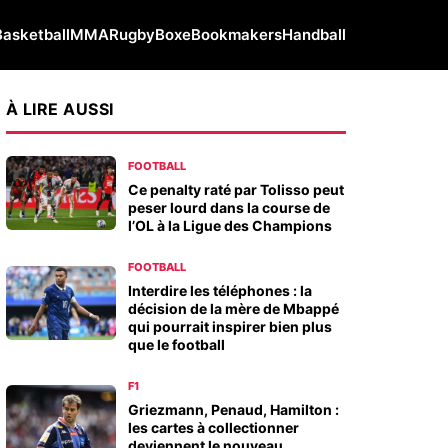
Basketball
MMA
Rugby
Boxe
Bookmakers
Handball
À LIRE AUSSI
FOOTBALL
Ce penalty raté par Tolisso peut
peser lourd dans la course de
l’OL à la Ligue des Champions
FOOTBALL
Interdire les téléphones : la
décision de la mère de Mbappé
qui pourrait inspirer bien plus
que le football
F1
Griezmann, Penaud, Hamilton :
les cartes à collectionner
deviennent le nouveau