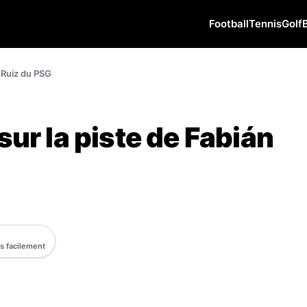
Football
Tennis
Golf
n Ruiz du PSG
sur la piste de Fabián
us facilement