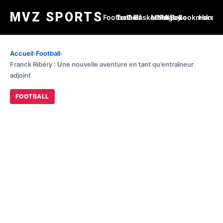
MVZ SPORTS
Football
Tennis
Golf
Basketball
MMA
Rugby
Boxe
Bookmakers
Handba
Accueil
›
Football
›
Franck Ribéry : Une nouvelle aventure en tant qu’entraîneur
adjoint
FOOTBALL