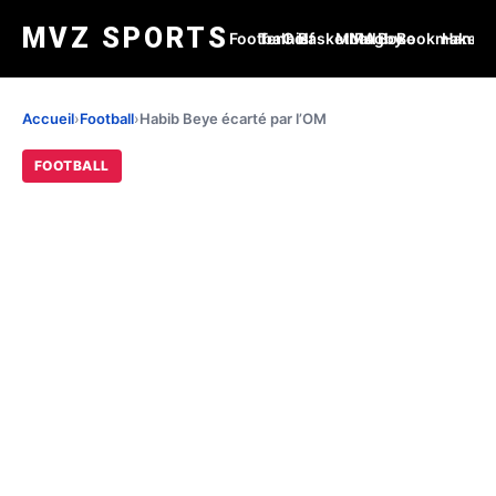
MVZ SPORTS
Football
Tennis
Golf
Basketball
MMA
Rugby
Boxe
Bookmakers
Handba
Accueil
›
Football
›
Habib Beye écarté par l’OM
FOOTBALL