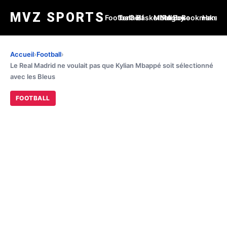
MVZ SPORTS
Football
Tennis
Golf
Basketball
MMA
Rugby
Boxe
Bookmakers
Handba
Accueil
›
Football
›
Le Real Madrid ne voulait pas que Kylian Mbappé soit sélectionné
avec les Bleus
FOOTBALL