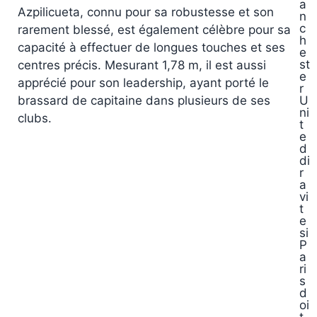
a
Azpilicueta, connu pour sa robustesse et son
n
c
rarement blessé, est également célèbre pour sa
h
capacité à effectuer de longues touches et ses
e
st
centres précis. Mesurant 1,78 m, il est aussi
e
apprécié pour son leadership, ayant porté le
r
brassard de capitaine dans plusieurs de ses
U
ni
clubs.
t
e
d
di
r
a
vi
t
e
si
P
a
ri
s
d
oi