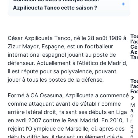
Azpilicueta Tanco cette saison ?
To
César Azpilicueta Tanco, né le 28 août 1989 à
l'a
Zizur Mayor, Espagne, est un footballeur
Cé
Az
international espagnol jouant au poste de
Ta
défenseur. Actuellement à l’Atlético de Madrid,
il est réputé pour sa polyvalence, pouvant
jouer à tous les postes de la défense.
To
l'a
Fo
Formé à CA Osasuna, Azpilicueta a commencé
comme attaquant avant de s’établir comme
M
aj
arrière latéral droit, faisant ses débuts en Liga
o
en avril 2007 contre le Real Madrid. En 2010, il
r
q
rejoint l’Olympique de Marseille, où après des
u
e
débuts difficiles, il devient un élément clé de