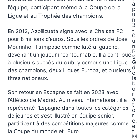
a
l’équipe, participant même à la Coupe de la
p
u
Ligue et au Trophée des champions.
ni
3
-
En 2012, Azpilicueta signe avec le Chelsea FC
0
pour 8 millions d’euros. Sous les ordres de José
u
n
Mourinho, il s’impose comme latéral gauche,
P
devenant un joueur incontournable. Il a contribué
S
G
à plusieurs succès du club, y compris une Ligue
d
des champions, deux Ligues Europa, et plusieurs
e
titres nationaux.
la
b
o
Son retour en Espagne se fait en 2023 avec
r
a
l’Atlético de Madrid. Au niveau international, il a
t
représenté l’Espagne dans toutes les catégories
oi
r
de jeunes et s’est illustré en équipe senior,
e,
participant à des compétitions majeures comme
e
la Coupe du monde et l’Euro.
t
M