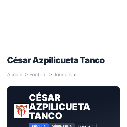
César Azpilicueta Tanco
Accueil
>
Football
>
Joueurs
>
César Azpilicueta
Tanco
CÉSAR
AZPILICUETA
TANCO
SEVILLA
DÉFENSEUR
ESPAGNE