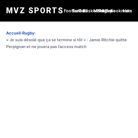
MVZ SPORTS
Football
Tennis
Golf
Basketball
MMA
Rugby
Boxe
Bookmakers
Handba
Accueil
›
Rugby
›
« Je suis désolé que ça se termine si tôt » : Jamie Ritchie quitte
Perpignan et ne jouera pas l’access match