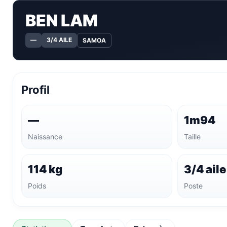
BEN LAM
—
3/4 AILE
SAMOA
Profil
—
1m94
Naissance
Taille
114 kg
3/4 aile
Poids
Poste