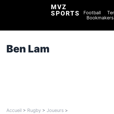
MVZ
SPORTS
Football
Te
Bookmakers
Ben Lam
Accueil
>
Rugby
>
Joueurs
>
Ben Lam