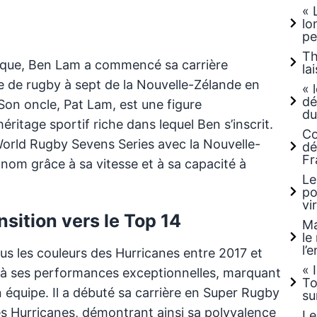
« 
lo
pe
Th
stique, Ben Lam a commencé sa carrière
la
le de rugby à sept de la Nouvelle-Zélande en
« 
dé
 Son oncle, Pat Lam, est une figure
du
ritage sportif riche dans lequel Ben s’inscrit.
Co
 World Rugby Sevens Series avec la Nouvelle-
dé
Fr
 nom grâce à sa vitesse et à sa capacité à
Le
po
vi
sition vers le Top 14
Ma
le
l’
ous les couleurs des Hurricanes entre 2017 et
« 
ce à ses performances exceptionnelles, marquant
To
n équipe. Il a débuté sa carrière en Super Rugby
su
es Hurricanes, démontrant ainsi sa polyvalence
Le