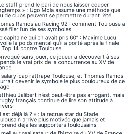
Le staff prend le pari de nous laisser couper
ngtemps » : Ugo Mola assume une méthode que
u de clubs peuvent se permettre durant l’été
omas Ramos au Racing 92 : comment Toulouse a
issé filer l’un de ses symboles
le capitaine qui en avait pris 60” : Maxime Lucu
voile le poids mental qu’il a porté après la finale
 Top 14 contre Toulouse
nvoqué sans jouer, ce joueur a découvert à ses
pends le vrai prix de la concurrence au XV de
ance
 salary-cap rattrape Toulouse, et Thomas Ramos
urrait devenir le symbole le plus douloureux de ce
rage
tthieu Jalibert n’est peut-être pas arrogant, mais
 rugby français continue de lire son attitude à
envers
Il est déjà là ? » : la recrue star du Stade
ulousain arrive plus motivée que jamais et
rprend déjà les supporters toulousains
 meilleur réalisateur de l’histoire du XV de France