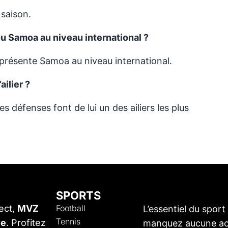
 saison.
u Samoa au niveau international ?
eprésente Samoa au niveau international.
ailier ?
es défenses font de lui un des ailiers les plus
SPORTS
ABONNEZ-VOU
rect,
MVZ
Football
L’essentiel du spor
Tennis
ve
. Profitez
manquez aucune act