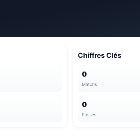
Chiffres Clés
0
Matchs
0
Passes