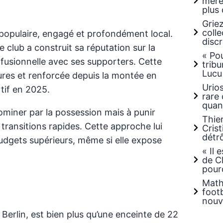
mère
plus 
Grie
coll
l populaire, engagé et profondément local.
discr
e club a construit sa réputation sur la
« Po
ion fusionnelle avec ses supporters. Cette
tribu
Lucu
ieures et renforcée depuis la montée en
Urio
tif en 2025.
rare 
quan
dominer par la possession mais à punir
Thier
es transitions rapides. Cette approche lui
Crist
détr
udgets supérieurs, même si elle expose
« Il 
de C
pourq
Math
footb
nouv
 Berlin, est bien plus qu’une enceinte de 22