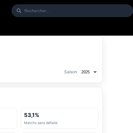
Saison
53,1%
Matchs sans défaite