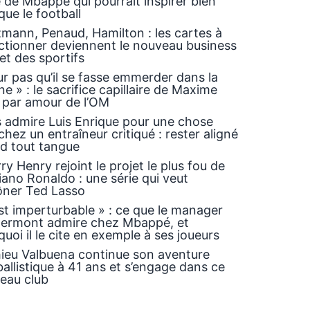
 de Mbappé qui pourrait inspirer bien
que le football
zmann, Penaud, Hamilton : les cartes à
ectionner deviennent le nouveau business
et des sportifs
ur pas qu’il se fasse emmerder dans la
ne » : le sacrifice capillaire de Maxime
 par amour de l’OM
s admire Luis Enrique pour une chose
chez un entraîneur critiqué : rester aligné
d tout tangue
ry Henry rejoint le projet le plus fou de
iano Ronaldo : une série qui veut
ôner Ted Lasso
est imperturbable » : ce que le manager
lermont admire chez Mbappé, et
uoi il le cite en exemple à ses joueurs
ieu Valbuena continue son aventure
allistique à 41 ans et s’engage dans ce
eau club