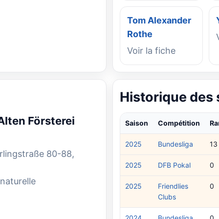
Tom Alexander
Rothe
Voir la fiche
Historique des
Alten Försterei
Saison
Compétition
Ra
2025
Bundesliga
13
ingstraße 80-88,
2025
DFB Pokal
0
naturelle
2025
Friendlies
0
Clubs
2024
Bundesliga
0