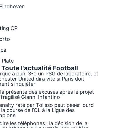
Eindhoven
ting CP
orto
ica
 Plate
Toute l'actualité
Football
rque a puni 3-0 un PSG de laboratoire, et
ester United dira vite si Paris doit
ent s’inquiéter
ifa présente des excuses après le projet
 fragilisé Gianni Infantino
nalty raté par Tolisso peut peser lourd
la course de l’OL à la Ligue des
mpions
dire les téléphones : la décision de la