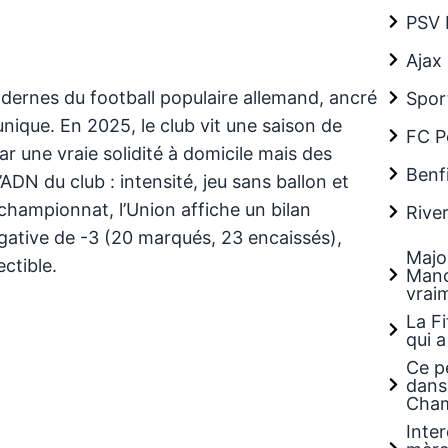
PSV 
Ajax
odernes du football populaire allemand, ancré
Spor
 unique. En 2025, le club vit une saison de
FC P
r une vraie solidité à domicile mais des
Benf
l’ADN du club : intensité, jeu sans ballon et
 championnat, l’Union affiche un bilan
River
égative de -3 (20 marqués, 23 encaissés),
Majo
ctible.
Manch
vraim
La F
qui a
Ce pe
dans 
Cha
Inter