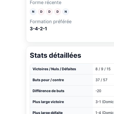
Forme récente
N
D
D
D
N
Formation préférée
3-4-2-1
Stats détaillées
Victoires / Nuls / Défaites
8 / 9 / 15
Buts pour / contre
37 / 57
Différence de buts
-20
Plus large victoire
3-1 (Domici
Plus large défaite
1-4 (Domici