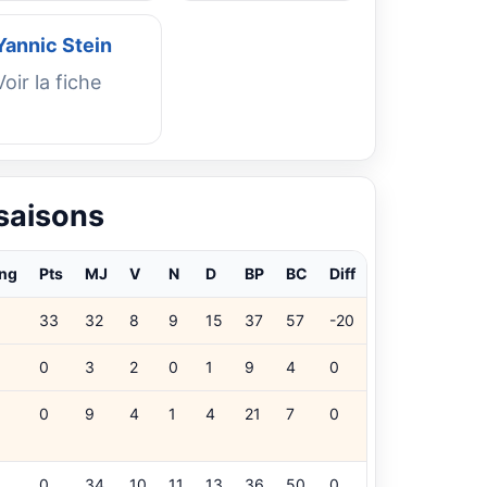
Yannic Stein
Voir la fiche
 saisons
ng
Pts
MJ
V
N
D
BP
BC
Diff
33
32
8
9
15
37
57
-20
0
3
2
0
1
9
4
0
0
9
4
1
4
21
7
0
0
34
10
11
13
36
50
0