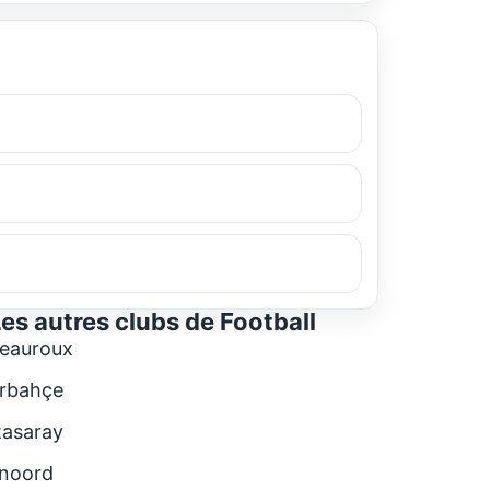
Les autres clubs de
Football
eauroux
rbahçe
tasaray
noord