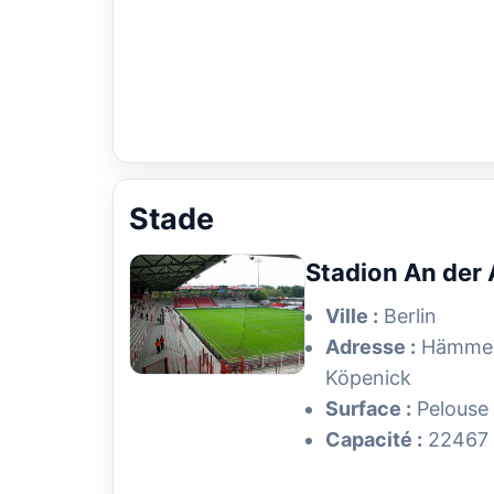
Stade
Stadion An der 
Ville :
Berlin
Adresse :
Hämmerl
Köpenick
Surface :
Pelouse 
Capacité :
22467