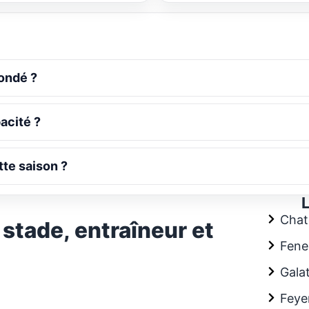
fondé ?
acité ?
tte saison ?
Chat
, stade, entraîneur et
Fene
Gala
Feye