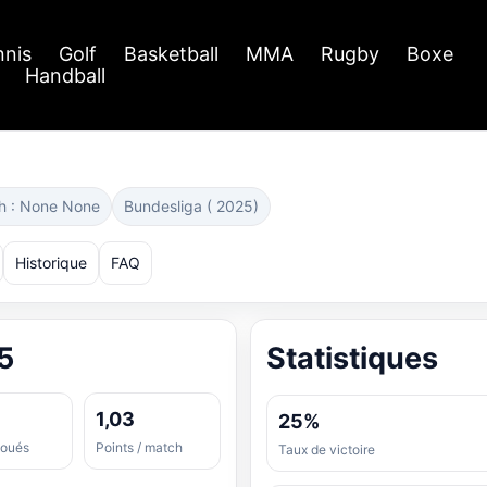
nnis
Golf
Basketball
MMA
Rugby
Boxe
Handball
h : None None
Bundesliga ( 2025)
Historique
FAQ
5
Statistiques
1,03
25%
joués
Points / match
Taux de victoire