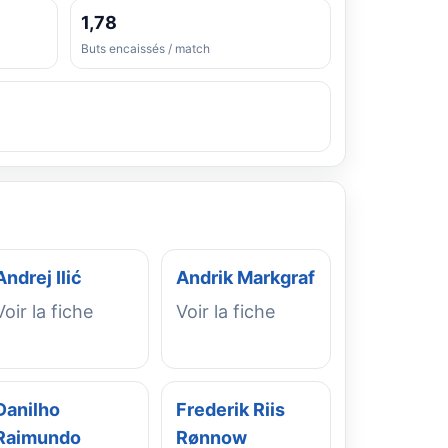
1,78
Buts encaissés / match
Andrej Ilić
Andrik Markgraf
Voir la fiche
Voir la fiche
Danilho
Frederik Riis
Raimundo
Rønnow