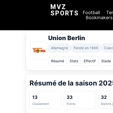
MVZ
SPORTS
Football
Te
Bookmakers
Union Berlin
Allemagne
Fondé en 1966
Coac
Résumé
Stats
Effectif
Stade
Résumé de la saison 202
13
33
32
Classement
Points
Matchs 