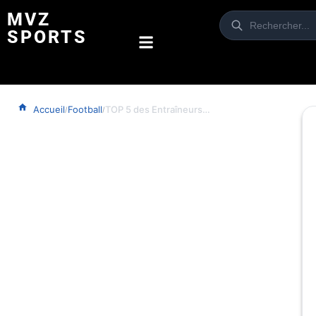
MVZ
SPORTS
Accueil
Football
TOP 5 des Entraîneurs qui ont Révolutionné le football
/
/