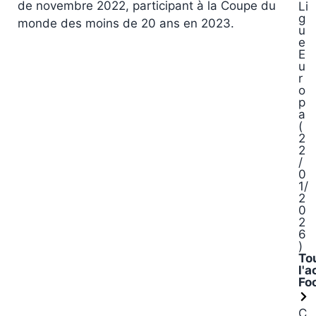
de novembre 2022, participant à la Coupe du
Li
g
monde des moins de 20 ans en 2023.
u
e
E
u
r
o
p
a
(
2
2
/
0
1/
2
0
2
6
)
To
l'a
Fo
C