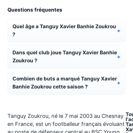
Questions fréquentes
Quel âge a Tanguy Xavier Banhie Zoukrou
?
Dans quel club joue Tanguy Xavier Banhie
Zoukrou ?
Combien de buts a marqué Tanguy Xavier
Banhie Zoukrou cette saison ?
To
Tanguy Zoukrou, né le 7 mai 2003 au Chesnay
l'a
en France, est un footballeur français évoluant
Ta
Xa
au poste de défenseur central au BSC Young