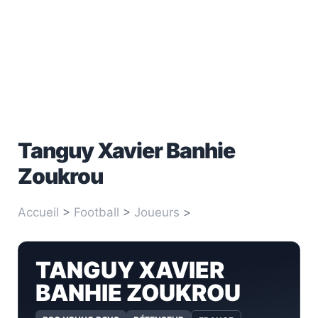
Tanguy Xavier Banhie
Zoukrou
Accueil
>
Football
>
Joueurs
>
Tanguy Xavier
Banhie Zoukrou
TANGUY XAVIER
BANHIE ZOUKROU