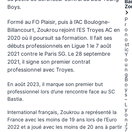
Ba
Zo
Boys.
P
Formé au FO Plaisir, puis à l’AC Boulogne-
r
o
Billancourt, Zoukrou rejoint l’ES Troyes AC en
n
2020 où il poursuit sa formation. Il fait ses
o
st
débuts professionnels en Ligue 1 le 7 août
ic
2021 contre le Paris SG. Le 28 septembre
Y
o
2021, il signe son premier contrat
u
professionnel avec Troyes.
n
g
B
En août 2023, il marque son premier but
o
y
professionnel lors d’une rencontre face au SC
s
Bastia.
–
L
y
International français, Zoukrou a représenté la
o
France avec les moins de 19 ans lors de l’Euro
n
J
2022 et a joué avec les moins de 20 ans à partir
7