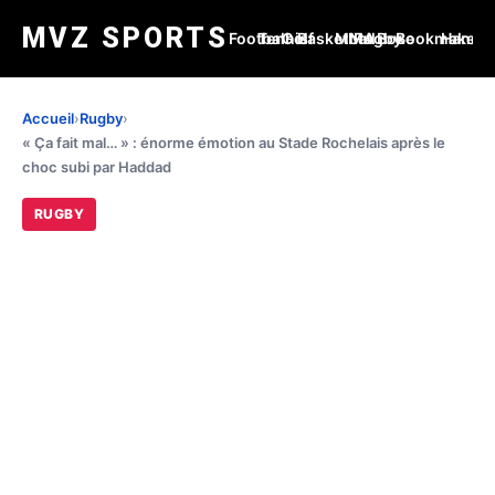
MVZ SPORTS
Football
Tennis
Golf
Basketball
MMA
Rugby
Boxe
Bookmakers
Handba
Accueil
›
Rugby
›
« Ça fait mal… » : énorme émotion au Stade Rochelais après le
choc subi par Haddad
RUGBY