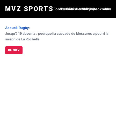
MVZ SPORTS
Football
Tennis
Golf
Basketball
MMA
Rugby
Boxe
Bookmakers
Handba
Accueil
›
Rugby
›
Jusqu’à 19 absents : pourquoi la cascade de blessures a pourri la
saison de La Rochelle
RUGBY