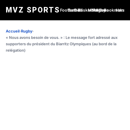
MVZ SPORTS
Football
Tennis
Golf
Basketball
MMA
Rugby
Boxe
Bookmakers
Handba
Accueil
›
Rugby
›
« Nous avons besoin de vous. » : Le message fort adressé aux
supporters du président du Biarritz Olympiques (au bord de la
relégation)