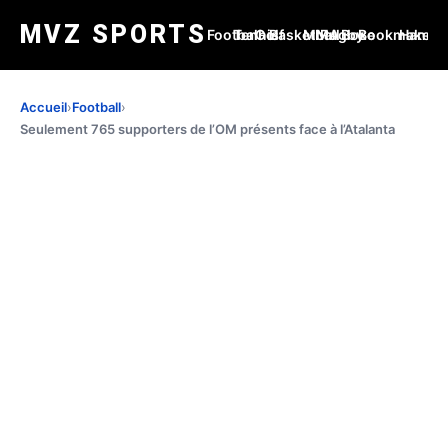
MVZ SPORTS
Football
Tennis
Golf
Basketball
MMA
Rugby
Boxe
Bookmakers
Handba
Accueil
›
Football
›
Seulement 765 supporters de l’OM présents face à l’Atalanta