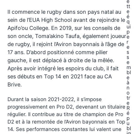
e
tt
e
Il commence le rugby dans son pays natal au
é
sein de l’EUA High School avant de rejoindre le
q
ui
Apifo’ou College. En 2019, sur les conseils de
p
son oncle, Toma’akino Taufa, également joueur
e
r
de rugby, il rejoint l’Aviron bayonnais à l’âge de
e
17 ans. D’abord positionné comme pilier
s
s
gauche, il est déplacé à droite de la mêlée.
e
m
Après avoir intégré les espoirs du club, il fait
bl
ses débuts en Top 14 en 2021 face au CA
e
à
Brive.
n
o
tr
Durant la saison 2021-2022, il s’impose
e
progressivement en Pro D2, devenant un titulaire
R
é
régulier. Il contribue au titre de champion de Pro
p
D2 et à la remontée de l’Aviron bayonnais en Top
u
bl
14. Ses performances constantes lui valent une
iq