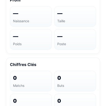
Profil
—
—
Naissance
Taille
—
—
Poids
Poste
Chiffres Clés
0
0
Matchs
Buts
0
0