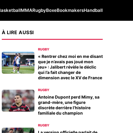
Basketball
MMA
Rugby
Boxe
Bookmakers
Handball
À LIRE AUSSI
RUGBY
« Rentrer chez moi en me disant
que je n’avais pas joué mon
jeu» : Jalibert révèle le déclic
qui l’a fait changer de
dimension avec le XV de France
RUGBY
Antoine Dupont perd Mimy, sa
grand-mère, une figure
discrète derrière l’histoire
familiale du champion
RUGBY
La version officielle parlait de