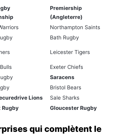
ugby
Premiership
nship
(Angleterre)
arriors
Northampton Saints
Rugby
Bath Rugby
mers
Leicester Tigers
Bulls
Exeter Chiefs
Rugby
Saracens
ugby
Bristol Bears
Securedrive Lions
Sale Sharks
 Rugby
Gloucester Rugby
rprises qui complètent le