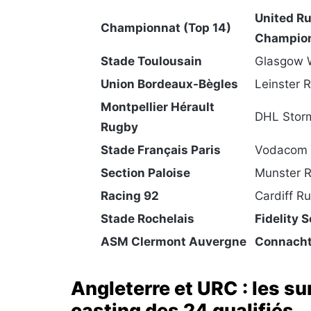
United R
Championnat (Top 14)
Champio
Stade Toulousain
Glasgow W
Union Bordeaux-Bègles
Leinster 
Montpellier Hérault
DHL Stor
Rugby
Stade Français Paris
Vodacom 
Section Paloise
Munster 
Racing 92
Cardiff R
Stade Rochelais
Fidelity 
ASM Clermont Auvergne
Connacht
Angleterre et URC : les su
casting des 24 qualifiés