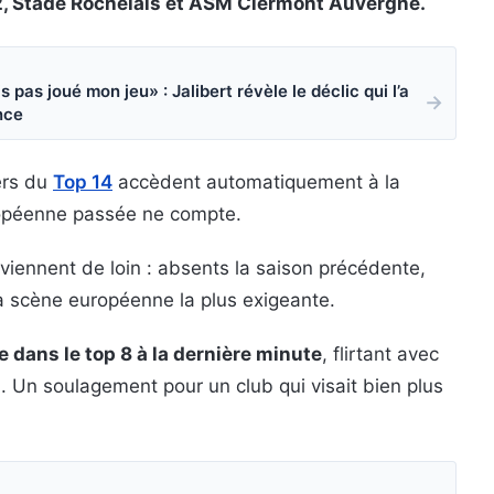
92, Stade Rochelais et ASM Clermont Auvergne.
 pas joué mon jeu» : Jalibert révèle le déclic qui l’a
→
nce
ers du
Top 14
accèdent automatiquement à la
opéenne passée ne compte.
viennent de loin : absents la saison précédente,
la scène européenne la plus exigeante.
 dans le top 8 à la dernière minute
, flirtant avec
on. Un soulagement pour un club qui visait bien plus