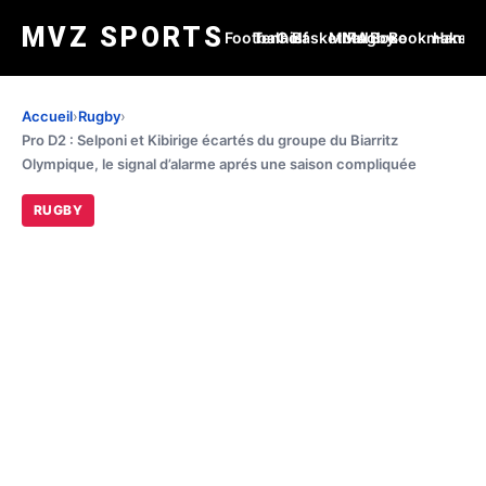
MVZ SPORTS
Football
Tennis
Golf
Basketball
MMA
Rugby
Boxe
Bookmakers
Handba
Accueil
›
Rugby
›
Pro D2 : Selponi et Kibirige écartés du groupe du Biarritz
Olympique, le signal d’alarme aprés une saison compliquée
RUGBY